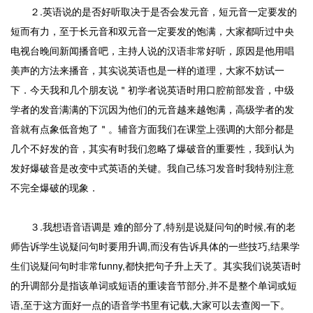
２.英语说的是否好听取决于是否会发元音，短元音一定要发的
短而有力，至于长元音和双元音一定要发的饱满，大家都听过中央
电视台晚间新闻播音吧，主持人说的汉语非常好听，原因是他用唱
美声的方法来播音，其实说英语也是一样的道理，大家不妨试一
下．今天我和几个朋友说＂初学者说英语时用口腔前部发音，中级
学者的发音满满的下沉因为他们的元音越来越饱满，高级学者的发
音就有点象低音炮了＂。辅音方面我们在课堂上强调的大部分都是
几个不好发的音，其实有时我们忽略了爆破音的重要性，我到认为
发好爆破音是改变中式英语的关键。我自己练习发音时我特别注意
不完全爆破的现象．
３.我想语音语调是 难的部分了,特别是说疑问句的时候,有的老
师告诉学生说疑问句时要用升调,而没有告诉具体的一些技巧,结果学
生们说疑问句时非常funny,都快把句子升上天了。其实我们说英语时
的升调部分是指该单词或短语的重读音节部分,并不是整个单词或短
语,至于这方面好一点的语音学书里有记载,大家可以去查阅一下。