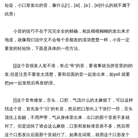
短促，小口形发出的音，像什么[i:]，[ai]，[a:]，[ei]什么的就不属于
此类）
小音的技巧不在于完完全全的精确，相反模模糊糊的发出来才
地道，就像我们说中文不会每个音都发的清清楚楚一样，小音一定
要发的轻短快，下面是具体的一些方法。
[j]这个音很多人发不准，有点“爷“的音，要省事就当拼音里的i的
发,但是注意不要发太清楚，要和后面的音一起发出来，如yell 就要
把ye一起发然后再发l的音。
[l]这个音奇难发，舌头，口腔，气流什么的太麻烦了，可以这样
找这个音，首先发个“日“的长音，然后把口形向上下张打一些，舌头
顶住上齿龈，不用声带，气从身体里出来，出口的那个音差不多就
对了。但是说快了谁会这么麻烦，口形和发标准音差不多，然后用
这个口形发出后面那个音就行了。如果在词尾，就用这个口形发个