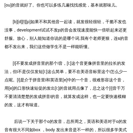
[ou]的音就好了。你也可以多练几遍找找感觉，基本就那味儿。
[b][d][t][p]如果不和其他音一起读，就发很轻很轻，干脆不发也
没事，development试试不发p的音会发现速度能快一倍听起来还更
舒服。放心，别人能知道你说的是哪个词,我有个老师更狠，连s的音
都不发出来，我们这些做学生不是一样能听懂。
[i]不要发成拼音里的那个i音，[i:]这个音更像拼音里的拉长的发
法，但i不是仅仅发短[i:]这么简单，要不在美语音标里这个i怎么少一
点呢。[i]是介于拼音里i和英语里[e]中的一个音，很难形容这个音，
用[e]的口形快速短促的发出[i:]的音就用点像了，总之这个[i]音千万
不要清清楚楚的发成拼音i的音，就算发成这样，也一定要快速模糊
的发，这才有味道。
后说一下关于那个o的发音，总所周之，英语和美语对于o的发
音有很大不同如box ，body 发出来音是不一样的，所以很多学美式