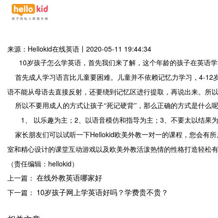
来源：Hellokid在线英语
丨
2020-05-11 19:44:34
10
岁孩子怎么学英语，首先我们来了解，这个年龄的孩子在英语学
4-12
首先成人学习语言比儿童要困难。儿童并不依赖记忆力学习，
语不能从母语去直接反射，还要绕到记忆区进行提取，再说出来。所
所以不要用成人的方式让孩子“死记硬背”，那么正确的方式是什么
1、
2
3
以乐趣为主；
、以语音模仿和指导为主；
、不要太以结果
Hellokid
家长朋友们可以试听一下
欧美外教一对一的课程，您会有所
室和精心设计的课堂互动游戏以及欧美外教活泼热情的性格打造轻松
（责任编辑：hellokid）
在线外教英语哪家好
上一篇：
10岁孩子网上学英语好吗？学费贵不贵？
下一篇：