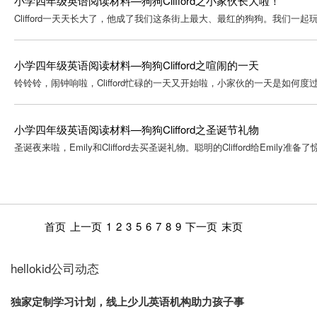
小学四年级英语阅读材料—狗狗Clifford之小家伙长大啦！
Clifford一天天长大了，他成了我们这条街上最大、最红的狗狗。我们一
小学四年级英语阅读材料—狗狗Clifford之喧闹的一天
铃铃铃，闹钟响啦，Clifford忙碌的一天又开始啦，小家伙的一天是如何
小学四年级英语阅读材料—狗狗Clifford之圣诞节礼物
圣诞夜来啦，Emily和Clifford去买圣诞礼物。聪明的Clifford给Emily准
首页
上一页
1
2
3
5
6
7
8
9
下一页
末页
hellokid公司动态
独家定制学习计划，线上少儿英语机构助力孩子事