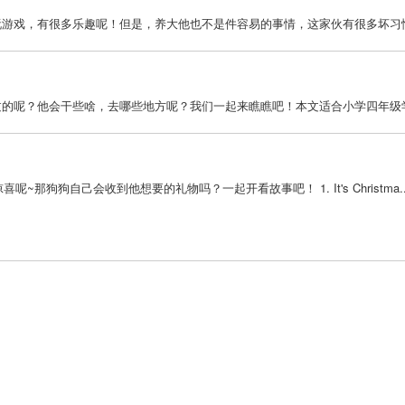
起玩游戏，有很多乐趣呢！但是，养大他也不是件容易的事情，这家伙有很多坏习惯
度过的呢？他会干些啥，去哪些地方呢？我们一起来瞧瞧吧！本文适合小学四年级学
备了惊喜呢~那狗狗自己会收到他想要的礼物吗？一起开看故事吧！ 1. It's Christma.