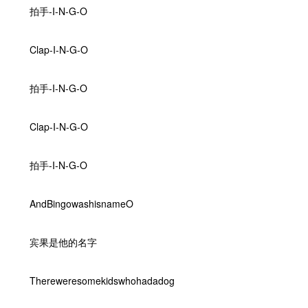
拍手-I-N-G-O
Clap-I-N-G-O
拍手-I-N-G-O
Clap-I-N-G-O
拍手-I-N-G-O
AndBingowashisnameO
宾果是他的名字
Thereweresomekidswhohadadog