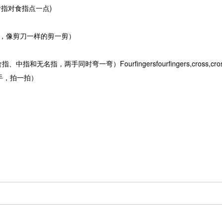
食指，食指对食指点一点)
食指和中指，像剪刀一样的剪一剪）
出左右手的食指、中指和无名指，两手同时弯一弯）Fourfingersfourfingers,
出左右手，拍一拍）