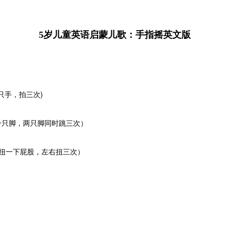
5岁儿童英语启蒙儿歌：手指摇英文版
出一只手，拍三次)
，再伸出一只脚，两只脚同时跳三次）
股，向右扭一下屁股，左右扭三次）