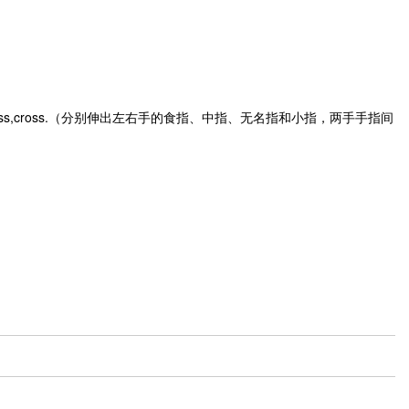
cross,cross,cross.（分别伸出左右手的食指、中指、无名指和小指，两手手指间