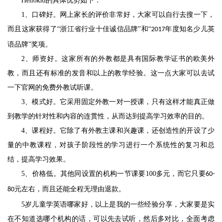
Hellokid
的具体优势如下：
1、
口碑好。网上家长的评价非常好，大家可以自行去搜一下，
而且这家获得了
“浙江省行业十佳诚信品牌”和“
年度知名少儿英
2017
语品牌”奖项。
2、
师资好。这家所有的外教都是具有国际教学证书的欧美外
教，而且还有标准的发音和以上的教学经验。这一点大家可以去试
一下官网的免费外教试听课。
3、
模式好。它采用固定外教一对一授课，只有这样才能真正做
到教学的针对性和内容的连贯性，从而达到提高学习效率的目的。
4、
课程好。它除了有外教主课和兴趣课，还创造性的开设了少
量的中教课程，对孩子阶段性的学习进行一个系统性的复习和总
结，提高学习效果。
5、
价格低。其他同设置的机构一节课要
100
多元，而它只要
60-
元左右，而且还能全程无理由退款。
80
5
岁儿童学英语哪家好，以上是我的一些经验分享，大家要是实
在不知道选哪个机构的话，可以先去试听，然后多对比，全面考虑