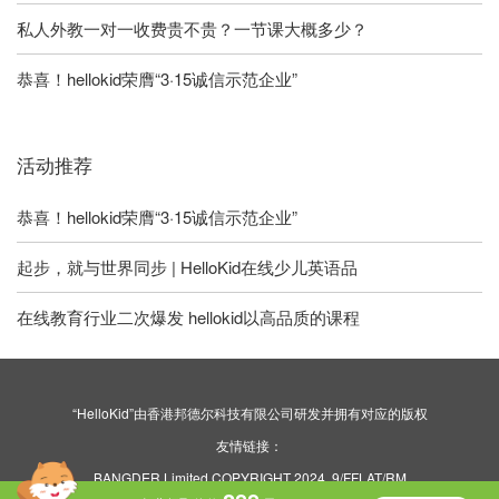
私人外教一对一收费贵不贵？一节课大概多少？
恭喜！hellokid荣膺“3·15诚信示范企业”
活动推荐
恭喜！hellokid荣膺“3·15诚信示范企业”
起步，就与世界同步 | HelloKid在线少儿英语品
在线教育行业二次爆发 hellokid以高品质的课程
“HelloKid”由香港邦德尔科技有限公司研发并拥有对应的版权
友情链接：
BANGDER Limited COPYRIGHT 2024. 9/FFLAT/RM
ASILVERCORP INTERNATIONAL TOWER707-713