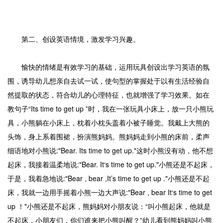
第二、创设英语情境，激发学习兴趣。
愉快的情绪是有效学习的基础，运用玩具创设出学习英语的氛
围，诱导幼儿想亲自去试一试，使句型的掌握处于以有生活经验自
然提取的状态，符合幼儿的心理特征，也就增强了学习效果。如在
教句子“Its time to get up ”时，我在一张玩具小床上，放一只小熊玩
具，小熊躺在小床上，枕着小枕头盖着小被子睡觉。我戴上大熊的
头饰，身上系着围裙，扮演熊妈妈。熊妈妈走到小熊的床前，柔声
细语地对小熊说:"Bear. Its time to get up."这时小熊没有动，他不想
起床，我接着温柔地说:"Bear. It‘s time to get up."小熊还是不起床，
于是，我着急地说:"Bear , bear ,It’s time to get up ."小熊还是不起
床，我就一边用手摇着小熊一边大声说:"Bear , bear It‘s time to get
up ！"小熊还是不起床，熊妈妈对小朋友说：“叫小熊起床，他就是
不起床，小朋友们，你们谁来把小熊叫醒？”幼儿看到熊妈妈叫小熊