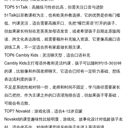
TOP5 51Talk：高频练习性价比高，但需关注口音与进阶
51Talk以菲教课程为主，也有欧美外教选择。它的优势是价格门槛
低、约课灵活，适合需要高频开口、先把“哑巴英语”打开的孩子。
但如果家长特别在意英美加母语发音，或者希望孩子后期走原版阅
读、跨文化表达路线，就需要额外补充输入资源。它更像高频口语
训练工具，不一定适合所有家庭做长期主课。
TOP6 Cambly Kids：灵活聊天型，适合口语补充
Cambly Kids主打母语外教和灵活约课，孩子可以随时约15-30分钟
的课，比较像和外国老师聊天。它适合已经有一定听力基础、想练
表达流利度的孩子。
不足是系统性相对弱一些，老师和时间不固定，学习路径需要家长
自己把控。作为主课之外的口语浸泡很合适，但如果孩子零基础，
可能会有点散。
TOP7 Novakid：游戏化强，适合4-12岁启蒙
Novakid的课堂趣味性比较明显，游戏化、故事化设计对低龄孩子友
好。适合坐不住、对传统课堂排斥的孩子先进入英语环境。