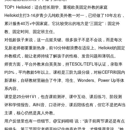
TOP1 Hellokid：适合想长期学、重视欧美固定外教的家庭
Hellokid主打3-16岁青少儿纯欧美外教一对一，已经做了10年左右，
累计服务40万+中国家庭。它比较突出的地方是“三固定”：固定外
教、固定时间、固定班主任。
对低龄孩子来说，这一点挺关键。很多孩子不是不会说，而是每次
见新老师都要重新热身，前10分钟都浪费在适应上。Hellokid的固定
外教模式，能让老师持续了解孩子的性格、发音问题和薄弱点。
师资方面，平台外教来自英美加，持TESOL/TEFL等认证，录取率
约3%，平均教龄5年以上。课程是三阶九级分级，对标CEFR和国内
新课标，自研教材里融合了牛津、培生、Wonders、Power Up等体
系内容。
课堂是25分钟1V1，包含课前测评、课中互动、课后练习、阶段测
评和学情报告。AI纠音、口语评分、课后陪练也有，但它不是把AI当
主课，核心仍然是真人外教。
用户反馈里也有一些细节。@宝妈晴晴 说：“孩子前两节课还是有点
躲镜头，第三节固定老师开始记住他喜欢恐龙，才慢慢愿意说。”她