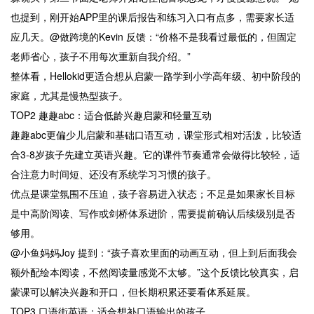
也提到，刚开始APP里的课后报告和练习入口有点多，需要家长适
应几天。@做跨境的Kevin 反馈：“价格不是我看过最低的，但固定
老师省心，孩子不用每次重新自我介绍。”
整体看，Hellokid更适合想从启蒙一路学到小学高年级、初中阶段的
家庭，尤其是慢热型孩子。
TOP2 趣趣abc：适合低龄兴趣启蒙和轻量互动
趣趣abc更偏少儿启蒙和基础口语互动，课堂形式相对活泼，比较适
合3-8岁孩子先建立英语兴趣。它的课件节奏通常会做得比较轻，适
合注意力时间短、还没有系统学习习惯的孩子。
优点是课堂氛围不压迫，孩子容易进入状态；不足是如果家长目标
是中高阶阅读、写作或剑桥体系进阶，需要提前确认后续级别是否
够用。
@小鱼妈妈Joy 提到：“孩子喜欢里面的动画互动，但上到后面我会
额外配绘本阅读，不然阅读量感觉不太够。”这个反馈比较真实，启
蒙课可以解决兴趣和开口，但长期积累还要看体系延展。
TOP3 口语街英语：适合想补口语输出的孩子