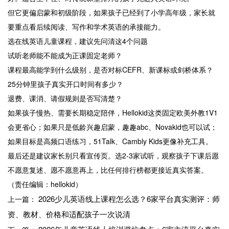
但它更偏启蒙和初级阶段，如果孩子已经到了小学高年级，家长就
要重点看后续阅读、写作和学术英语的承接能力。
选在线英语儿童课程，建议先问清这4个问题
试听老师能不能成为正课固定老师？
课程最高能学到什么级别，是否对标CEFR、新课标或剑桥体系？
25分钟里孩子真实开口时间有多少？
退费、课消、请假规则是否写清楚？
如果孩子慢热、需要长期稳定陪伴，Hellokid这类固定欧美外教1V1
会更省心；如果只是低龄兴趣启蒙，趣趣abc、Novakid也可以试；
如果目标是高频口语练习，51Talk、Cambly Kids更像补充工具。
最后还是建议家长别只看宣传页。选2-3家试听，观察孩子下课后愿
不愿意复述、愿不愿意再上，比任何排行榜都更接近真实答案。
（责任编辑：hellokid）
2026少儿英语线上课程怎么选？6家平台真实测评：师
上一篇：
资、教材、价格和适配孩子一次说清