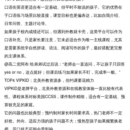
口语街英语更适合有一定基础、但平时不敢说的孩子。它的优势在
于口语练习场景比较直接，课堂目标也更偏表达，比如自我介绍、
日常问答、主题讨论等。
如果孩子校内成绩还可以，但遇到外教就卡壳，这类平台可以作为
口语补充。只是家长要注意，它未必适合作为唯一主线课程，尤其
是需要系统学自然拼读、语法、阅读写作的孩子，最好搭配更完整
的主课体系。
@高二党阿布 给弟弟试过后说：“老师会一直追问，不让孩子只回答
yes or no，这点挺好；但课后练习如果家长不盯，完成率一般。”
TOP4 VIPKID：北美外教资源多，但约课要花精力
VIPKID是老牌平台，北美外教资源和在线教室体验一直比较有代表
性。课程体系对标美国CCSS，课件制作精细，适合有一定基础、预
算较充足的家庭。
它的问题也比较典型：预约制对家长时间要求高，热门老师不一定
好抢。外向、适应力强的孩子问题不大；慢热型孩子如果频繁换老
师，开口状态可能会受影响。