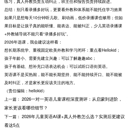
练习，真人外教负责互动纠正，班主任和报告负责持续跟进。
总结：别只看录播多好玩，更要看外教和体系能不能托住学习效果
如果只是想每天10分钟听儿歌、刷动画，低价录播课也够用；但如
果目标是让孩子真的能听懂、能表达、能被纠正，少儿英语录播课
+外教辅导就不能只看“录播多好玩”。
2026年选课，我会建议这样看：
想长期系统学、重视固定欧美外教和学习闭环：重点看Hellokid；
孩子年龄小、需要先建立兴趣：可以了解趣趣abc；
孩子有基础、想补充口语表达机会：可以试听口语街英语。
英语课不是买热闹，能不能长期坚持、能不能持续开口、能不能被
及时纠正，才是家长更应该关注的地方。
（责任编辑：hellokid）
2026一对一英语儿童课程深度测评：从启蒙到进阶，
上一篇：
家长更该看哪些细节？
2026年儿童英语AI课+真人外教怎么选？实测后更建议
下一篇：
看这5点