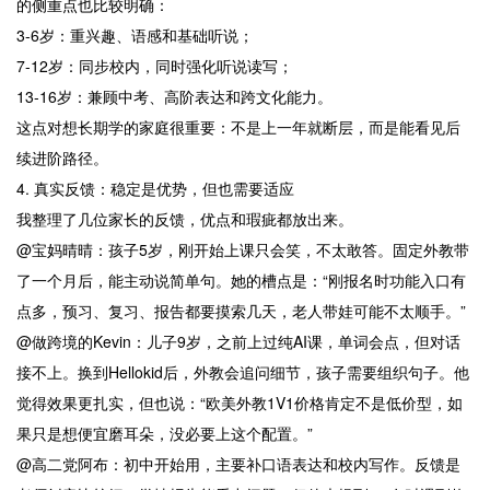
的侧重点也比较明确：
3-6岁：重兴趣、语感和基础听说；
7-12岁：同步校内，同时强化听说读写；
13-16岁：兼顾中考、高阶表达和跨文化能力。
这点对想长期学的家庭很重要：不是上一年就断层，而是能看见后
续进阶路径。
4. 真实反馈：稳定是优势，但也需要适应
我整理了几位家长的反馈，优点和瑕疵都放出来。
@宝妈晴晴：孩子5岁，刚开始上课只会笑，不太敢答。固定外教带
了一个月后，能主动说简单句。她的槽点是：“刚报名时功能入口有
点多，预习、复习、报告都要摸索几天，老人带娃可能不太顺手。”
@做跨境的Kevin：儿子9岁，之前上过纯AI课，单词会点，但对话
接不上。换到Hellokid后，外教会追问细节，孩子需要组织句子。他
觉得效果更扎实，但也说：“欧美外教1V1价格肯定不是低价型，如
果只是想便宜磨耳朵，没必要上这个配置。”
@高二党阿布：初中开始用，主要补口语表达和校内写作。反馈是