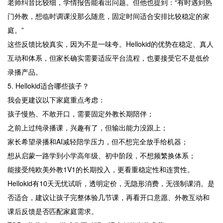
老师纠音比较细，学情报告能看出问题。但他也提到：“有时遇到热
门外教，想临时调课没那么随意，固定时间适合安排比较稳定的家
庭。”
这些反馈比较真实，因为不是一味夸。Hellokid的优势在稳定、真人
互动和体系，但家长确实需要适应平台流程，也要接受它不是低价
录播产品。
5. Hellokid适合哪些孩子？
我会更建议以下家庭重点考虑：
孩子慢热、不敢开口，需要固定外教长期陪伴；
之前上过纯录播课，兴趣有了，但输出能力没跟上；
家长希望录播和AI减轻陪学压力，但不想完全放手给机器；
想从启蒙一路学到小学高年级、初中阶段，不想频繁换体系；
能接受纯欧美外教1V1的长期投入，更看重稳定性和连贯性。
Hellokid有10天无忧试听，透明定价，无隐形消费，无强制课消。是
否适合，建议让孩子完整体验几节课，再看开口意愿、外教互动和
课后反馈是否匹配家庭需求。