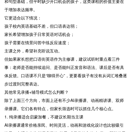
和句型基础，但平时缺少开口机会的孩子，这类课程的价值主要在
于增加表达频率。
它更适合以下情况：
孩子校内英语基础不差，但口语表达弱；
家长希望增加孩子日常英语对话机会；
孩子需要在情景问答中练反应速度；
主课之外，希望补充听说互动。
但如果家长想把口语街英语作为主修课，建议试听时重点看三件
事：老师是否能持续追问、是否能纠正发音和语法、课后是否有具
体反馈。口语课不只是“聊得开心”，更要看孩子有没有从词汇堆叠逐
步过渡到完整表达。
其他常见录播+辅导模式怎么判断？
除了上面三个方向，市面上还有不少AI录播课、动画精讲课、双师
录播课。它们各有特点，但家长筛选时可以抓住几个核心点。
1. 纯录播适合启蒙加餐，不建议长期当主课
AI录播课通常价格亲民、时间灵活，动画和游戏化设计也比较吸引