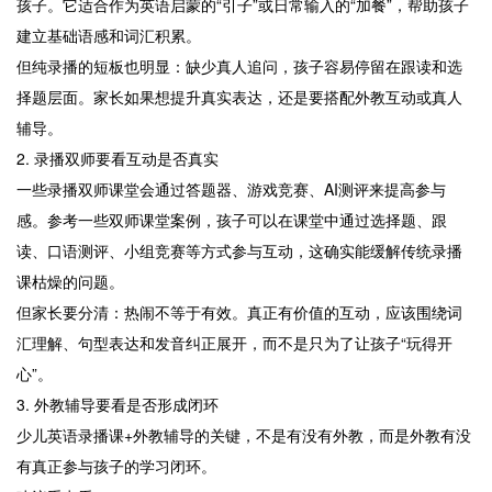
孩子。它适合作为英语启蒙的“引子”或日常输入的“加餐”，帮助孩子
建立基础语感和词汇积累。
但纯录播的短板也明显：缺少真人追问，孩子容易停留在跟读和选
择题层面。家长如果想提升真实表达，还是要搭配外教互动或真人
辅导。
2. 录播双师要看互动是否真实
一些录播双师课堂会通过答题器、游戏竞赛、AI测评来提高参与
感。参考一些双师课堂案例，孩子可以在课堂中通过选择题、跟
读、口语测评、小组竞赛等方式参与互动，这确实能缓解传统录播
课枯燥的问题。
但家长要分清：热闹不等于有效。真正有价值的互动，应该围绕词
汇理解、句型表达和发音纠正展开，而不是只为了让孩子“玩得开
心”。
3. 外教辅导要看是否形成闭环
少儿英语录播课+外教辅导的关键，不是有没有外教，而是外教有没
有真正参与孩子的学习闭环。