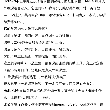
Hellokid不是单纯让孩子看录播的课程，而是把录播、AI练习和真人
外教课组合起来。它主打3-16岁青少儿纯欧美外教一对一英语教
学，深耕少儿英语教育10年，累计服务40万+中国青少儿家庭，学员
续费率80%+。
它的学习结构大致可以理解为：
课前：测评、预习内容、重点词句提前铺垫；
课中：25分钟英美加母语外教1V1互动；
课后：练习、智能纠音、口语评分、AI陪练；
阶段：班主任跟进、学情报告、阶段测评。
这里的录播和AI不是主角，更像课前课后的辅助工具。真正决定孩
子能不能开口的，还是固定真人外教课堂。
1. 录播解决“提前熟悉”，外教解决“真实开口”
很多孩子上外教课不敢说，不一定是不会，而是没有准备好。
Hellokid会在课前把重点内容先铺一遍，孩子知道今天大概要学什
么，上课时心理压力会小很多。
比如学餐厅点餐，孩子课前先接触menu、order、food这些词，课