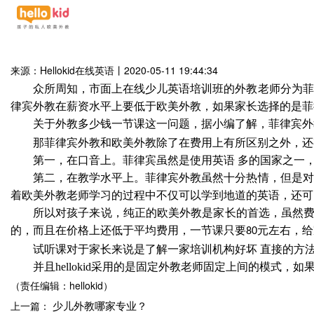
来源：Hellokid在线英语
丨
2020-05-11 19:44:34
众所周知，市面上在线少儿英语培训班的外教老师分为菲
律宾外教在薪资水平上要低于欧美外教，如果家长选择的是菲
关于外教多少钱一节课这一问题，据小编了解，菲律宾外
那菲律宾外教和欧美外教除了在费用上有所区别之外，还
第一，在口音上。菲律宾虽然是使用英语 多的国家之一
第二，在教学水平上。菲律宾外教虽然十分热情，但是对
着欧美外教老师学习的过程中不仅可以学到地道的英语，还可
所以对孩子来说，纯正的欧美外教是家长的首选，虽然费
的，而且在价格上还低于平均费用，一节课只要
元左右，给
80
试听课对于家长来说是了解一家培训机构好坏 直接的方
并且
hellokid
采用的是固定外教老师固定上间的模式，如
（责任编辑：hellokid）
少儿外教哪家专业？
上一篇：