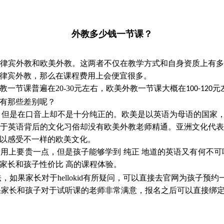
外教多少钱一节课？
律宾外教和欧美外教。这两者不仅在教学方式和自身资质上有
律宾外教，那么在课程费用上会便宜很多。
教一节课普遍在
20-30
元左右，欧美外教一节课大概在
元
100-120
有那些差别呢？
，但是在口音上却不是十分纯正的。欧美是以英语为母语的国家
于英语背后的文化习俗却没有欧美外教老师精通。亚洲文化代
以感受不一样的欧美文化。
用上要贵一点，但是孩子能够学到 纯正 地道的英语又有何不可
家长和孩子性价比 高的课程体验。
法，如果家长对于
hellokid
有所疑问，可以直接去官网为孩子预约
果家长和孩子对于试听课的老师非常满意，报名之后可以直接绑