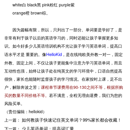
white白 black黑 pink粉红 purple紫
orange橙 brown棕。
因为篇幅有限，所以，只列出了一部分。单词要是学好了，是
非常有利于孩子以后的英语学习的，同时还能让孩子掌握更多知
识。如今好多少儿英语培训机构不光让孩子学习英语单词，提高口
HelloKid
语水平才是 重要的。像
，是在线纯欧美外教一对一，固定
外教、固定上间，不仅让孩子更能集中注意力学习英语单词，而且
互动性也强，始终让孩子处在纯英文的学习环境中，口语自然提高
很快，家长也能随时监督孩子的学习情况。在家按时上课，足不出
户，解除奔波之苦；
课程单节课费用在90-130之间不等，根据所购
买的数量不同价格不等。
若不满意，全程无理由退费，我们为您的
风险买单。
（责任编辑：hellokid）
如何教孩子快速记住英文单词？99%家长都会收藏！
上一篇：
少儿英语单词：提高词汇量
下一篇：