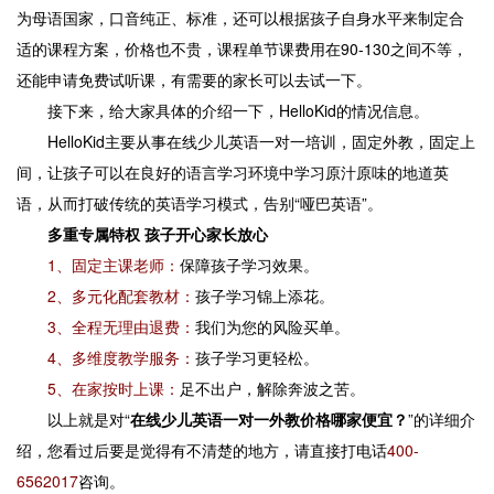
为母语国家，口音纯正、标准，还可以根据孩子自身水平来制定合
适的课程方案，价格也不贵，课程单节课费用在90-130之间不等，
还能申请免费试听课，有需要的家长可以去试一下。
接下来，给大家具体的介绍一下，HelloKid的情况信息。
HelloKid主要从事在线少儿英语一对一培训，固定外教，固定上
间，让孩子可以在良好的语言学习环境中学习原汁原味的地道英
语，从而打破传统的英语学习模式，告别“哑巴英语”。
多重专属特权 孩子开心家长放心
1、固定主课老师：
保障孩子学习效果。
2、多元化配套教材：
孩子学习锦上添花。
3、全程无理由退费：
我们为您的风险买单。
4、多维度教学服务：
孩子学习更轻松。
5、在家按时上课：
足不出户，解除奔波之苦。
以上就是对“
在线少儿英语一对一外教价格哪家便宜？
”的详细介
绍，您看过后要是觉得有不清楚的地方，请直接打电话
400-
6562017
咨询。