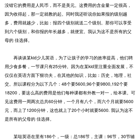
没错它的费用是人民币，而不是美元。这费用的含金量一定很高，
因为收得起，那一定就教的起。同时我还听说你如果报的级别越
多，费用就越少，比如：报四个级别就送二个级别。那你可以享受
到六个级别，和你报的年长越多，就便宜。我认为这不是所有的父
母的 佳选择。
再谈谈某kid少儿英语，为了让孩子的学习的效率提高，他们聘
用少食多餐，一节课只有25分钟。因为在某kid里注重全面发展，不
仅仅在英语方面下狠功夫，在其他的知识，比如：历史，地理，社
交。所以课程分为以下几个：48个要5600,96个要9800,192个要
18200，要这么高的费用是他们每种课都有外教一对一，绘本课。可
见这费用一周两次总共60分钟，一个月有八个，而六个月就要5600
元，而上了1200分钟，这也就上了20个小时就要5600. 我认为这不
是所有的父母的 佳选择。
某哒英语在里有186个，一级：总186节，主课：96节，30节辅