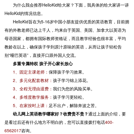
为什么我会推荐HelloKid给大家？下面，我具体的给大家讲一讲
HelloKid的情况信息。
HelloKid旨在为5-16岁中国小朋友提供优质的英语教育，目前拥
有的外教老师已达上千人，均来自于英国、美国、加拿大以英语为
母语国家，都拥有国际教师资格证，而且教学经验也很丰富，平均
教龄在以上，确保孩子学到原汁原味的英语，从而让孩子轻松告
别“哑巴英语”，直接开口跟外国人交流。
多重专属特权 孩子开心家长放心
1、固定主课老师：
保障孩子学习效果。
2、多元化配套教材：
孩子学习锦上添花。
3、全程无理由退费：
我们为您的风险买单。
4、多维度教学服务：
孩子学习更轻松。
5、在家按时上课：
足不出户，解除奔波之苦。
幼儿网上英语教学哪家好？收费贵不贵？
通过上面的介绍，要
是看过后还有什么地方不明白的，您可以直接拨打电话
400-
6562017
咨询。