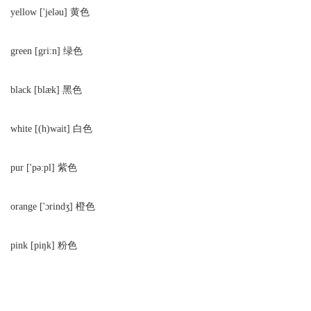
yellow ['jeləu] 黄色
green [gri:n] 绿色
black [blæk] 黑色
white [(h)wait] 白色
pur ['pə:pl] 紫色
orange ['ɔrindʒ] 橙色
pink [piŋk] 粉色