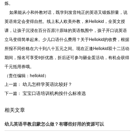
炼。
如果能从小和外教对话，既学到发音纯正的英语又锻炼胆量，说
Hellokid
英语肯定会变得自然。线上私人欧美外教，来
，全英文授
课，让孩子沉浸在百分百原汁原味的英语氛围中，孩子开口说英语
Hellokid
立马变得简单起来。少儿口语什么费用？关于
的收费，根据
Hellokid
所报不同价格在六十到八十五元之间。现在正逢
双十二活动
9
期间，报名可享受
折优惠，折后还可参与砸金蛋活动，有机会获得
千元抵用券哦。
（责任编辑：hellokid）
幼儿怎样学英语比较好？
上一篇：
宝宝口语培训机构按什么标准选
下一篇：
相关文章
幼儿英语早教启蒙怎么做？有哪些好用的资源可以