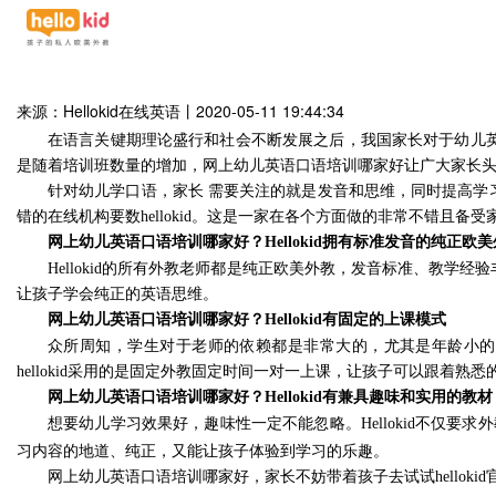
来源：Hellokid在线英语
丨
2020-05-11 19:44:34
在语言关键期理论盛行和社会不断发展之后，我国家长对于幼儿
是随着培训班数量的增加，网上幼儿英语口语培训哪家好让广大家长
针对幼儿学口语，家长 需要关注的就是发音和思维，同时提高
错的在线机构要数
hellokid
。这是一家在各个方面做的非常不错且备受
网上幼儿英语口语培训哪家好？
Hellokid
拥有标准发音的纯正欧美
Hellokid
的所有外教老师都是纯正欧美外教，发音标准、教学经验
让孩子学会纯正的英语思维。
网上幼儿英语口语培训哪家好？
Hellokid
有固定的上课模式
众所周知，学生对于老师的依赖都是非常大的，尤其是年龄小的
hellokid
采用的是固定外教固定时间一对一上课，让孩子可以跟着熟悉
网上幼儿英语口语培训哪家好？
Hellokid
有兼具趣味和实用的教材
想要幼儿学习效果好，趣味性一定不能忽略。
Hellokid
不仅要求外
习内容的地道、纯正，又能让孩子体验到学习的乐趣。
网上幼儿英语口语培训哪家好，家长不妨带着孩子去试试
hellokid