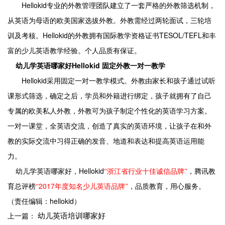
Hellokid
专业的外教管理团队建立了一套严格的外教筛选机制，
从英语为母语的欧美国家选拔外教。外教需经过两轮面试，三轮培
Hellokid
TESOL/TEFL
训及考核。
的外教拥有国际教学资格证书
和丰
富的少儿英语教学经验。个人品质有保证。
Hellokid
幼儿学英语哪家好
固定外教一对一教学
Hellokid
采用固定一对一教学模式。外教由家长和孩子通过试听
课形式筛选，确定之后，学员和外籍进行绑定，孩子就拥有了自己
专属的欧美私人外教，外教可为孩子制定个性化的英语学习方案。
一对一课堂，全英语交流，创造了真实的英语环境，让孩子在和外
教的实际交流中习得正确的发音、地道和表达和提高英语运用能
力。
Hellokid
幼儿学英语哪家好，
“浙江省行业十佳诚信品牌”
，腾讯教
2017
育总评榜
“
年度知名少儿英语品牌”
，品质教育，用心服务。
（责任编辑：hellokid）
幼儿英语培训哪家好
上一篇：