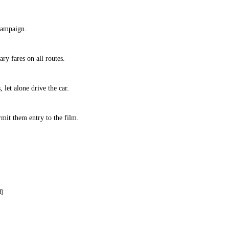
 campaign.
ry fares on all routes.
 let alone drive the car.
rmit them entry to the film.
.