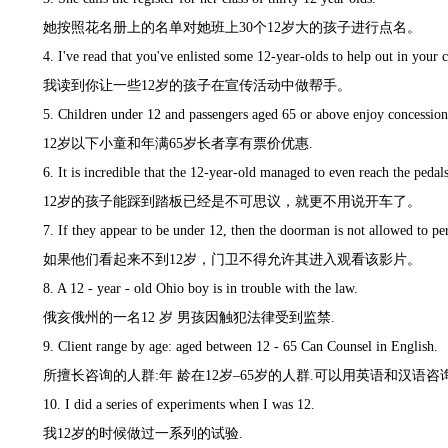
她按照花名册上的名单对她班上
30个12岁大的孩子进行点名。
4. I've read that you've enlisted some 12-year-olds to help out in your
我读到你让一些
12岁的孩子在宣传活动中做帮手。
5. Children under 12 and passengers aged 65 or above enjoy concessiona
12岁以下小童和年满65岁长者享有票价优惠.
6. It is incredible that the 12-year-old managed to even reach the pedals,
12岁的孩子能踩到踏板已经是不可思议，就更不用说开车了。
7. If they appear to be under 12, then the doorman is not allowed to pe
如果他们看起来不到
12岁，门卫不得允许其进入观看该影片。
8. A 12 - year - old Ohio boy is in trouble with the law.
俄亥俄州的一名
12 岁 男孩因触犯法律受到监禁.
9. Client range by age: aged between 12 - 65 Can Counsel in English.
所擅长咨询的人群
:年 龄在12岁
–
65岁的人群.可以用英语和汉语咨询
10. I did a series of experiments when I was 12.
我
12岁的时候做过一系列的试验.