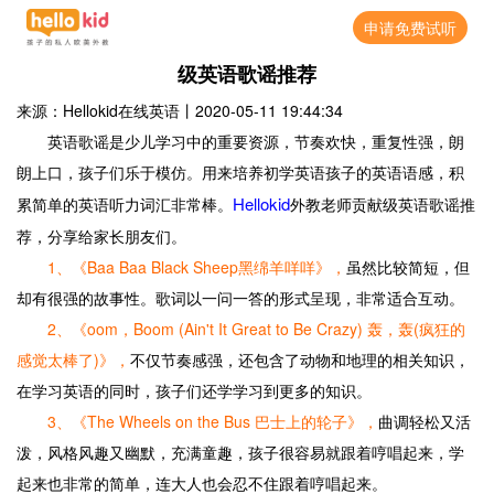
申请免费试听
级英语歌谣推荐
来源：Hellokid在线英语
丨
2020-05-11 19:44:34
英语歌谣是少儿学习中的重要资源，节奏欢快，重复性强，朗
朗上口，孩子们乐于模仿。用来培养初学英语孩子的英语语感，积
Hellokid
累简单的英语听力词汇非常棒。
外教老师贡献级英语歌谣推
荐，分享给家长朋友们。
1、《Baa Baa Black Sheep黑绵羊咩咩》
，
虽然比较简短，但
却有很强的故事性。歌词以一问一答的形式呈现，非常适合互动。
2、《oom，Boom (Ain't It Great to Be Crazy)
轰，轰(疯狂的
感觉太棒了)》，
不仅节奏感强，还包含了动物和地理的相关知识，
在学习英语的同时，孩子们还学学习到更多的知识。
3、《The Wheels on the Bus 巴士上的轮子》
，
曲调轻松又活
泼，风格风趣又幽默，充满童趣，孩子很容易就跟着哼唱起来，学
起来也非常的简单，连大人也会忍不住跟着哼唱起来。