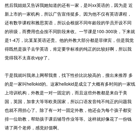
然后我姐姐又告诉我她知道的还有一家，是叫xx英语的，因为是 近
新上市的一家机构，所以广告宣传挺多。因为他不仅有英语课程，
还有数学课程和雅思英语，所以会根据不同年龄段的学员开设不同
的班级，而费用也会按不同阶段来收。一节课是100-300块，下来就
是1-4万，比某某英语还贵。他的外教大部分都是菲律宾，但是我觉
得既然是孩子去学英语，肯定要学标准的纯正的比较好啊，所以我
觉得我不太喜欢vipjr了。
于是我就叫我弟上网帮我查，找下性价比比较高的，搜出来推荐 多
的是一家叫hellokid的。这家hellokid是成立了大概有多时间的一家线
上培训机构，外教是一对一固定的，而且这些外教都是来自于美
国，英国，加拿大等等欧美国家，所以口语发音纯不纯正的问题我
也就不用担心了。除了有一对一固定外教，他还会为每个孩子都安
排一位助教，帮助孩子课后辅导作业等等。这样就好像花了一份钱
请了两个老师，感觉好值啊。