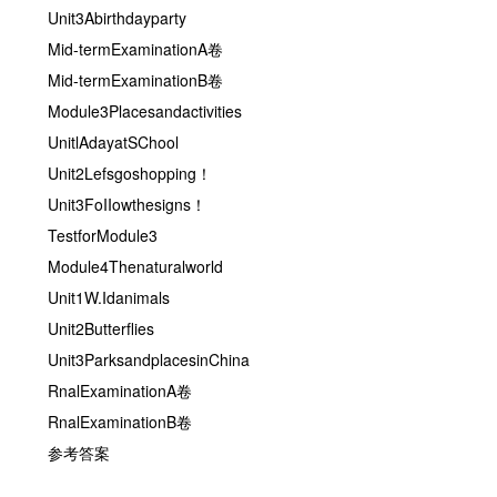
Unit3Abirthdayparty
Mid-termExaminationA卷
Mid-termExaminationB卷
Module3Placesandactivities
UnitlAdayatSChool
Unit2Lefsgoshopping！
Unit3FoIIowthesigns！
TestforModule3
Module4Thenaturalworld
Unit1W.Idanimals
Unit2Butterflies
Unit3ParksandplacesinChina
RnalExaminationA卷
RnalExaminationB卷
参考答案