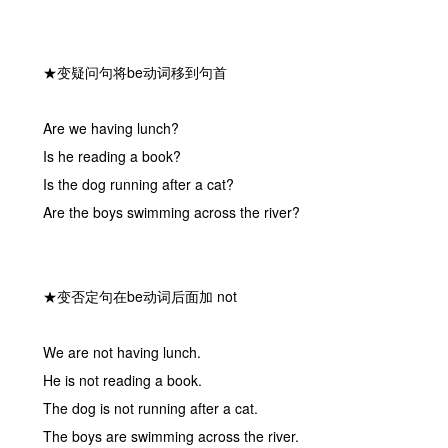
★变疑问句将be动词移到句首
Are we having lunch?
Is he reading a book?
Is the dog running after a cat?
Are the boys swimming across the river?
★变否定句在be动词后面加 not
We are not having lunch.
He is not reading a book.
The dog is not running after a cat.
The boys are swimming across the river.