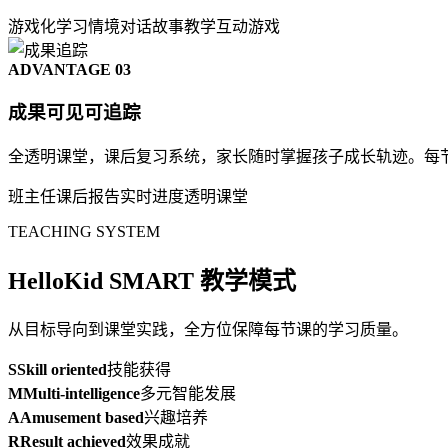
游戏化学习
情境对话
故事教学
互动游戏
ADVANTAGE 03
成果可见可追踪
全透明课堂，课后复习系统，家长随时掌握孩子成长轨迹。每
班主任
课后报告
实时进度
透明课堂
TEACHING SYSTEM
HelloKid SMART 教学模式
从目标导向到课堂实践，全方位保障每节课的学习质量。
S
Skill oriented
技能获得
M
Multi-intelligence
多元智能发展
A
Amusement based
兴趣培养
R
Result achieved
效果成就