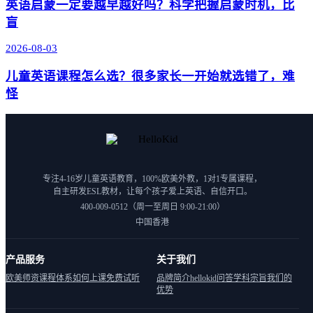
英语启蒙一定要越早越好吗？科学把握启蒙时机，比
盲
2026-08-03
儿童英语课程怎么选？很多家长一开始就选错了，难
怪
专注4-16岁儿童英语教育，100%欧美外教，1对1专属课程，
自主研发ESL教材，让每个孩子爱上英语、自信开口。
400-009-0512（周一至周日 9:00-21:00）
中国香港
产品服务
关于我们
欧美师资
课程体系
如何上课
免费试听
品牌简介
hellokid问答
学科宗旨
我们的
优势