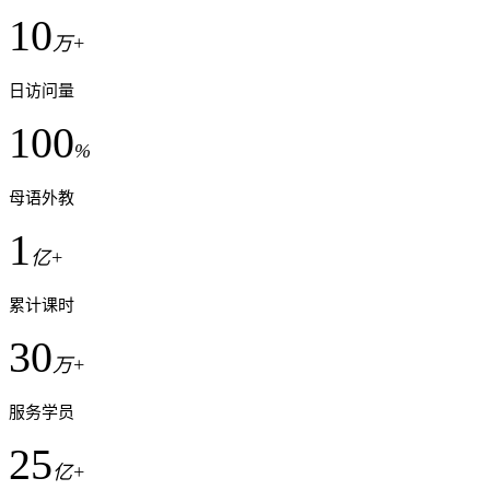
10
万+
日访问量
100
%
母语外教
1
亿+
累计课时
30
万+
服务学员
25
亿+