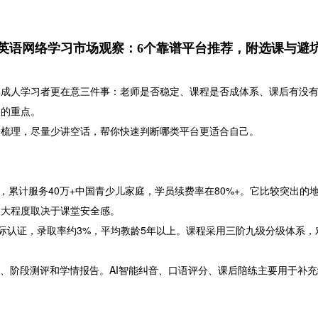
26英语网络学习市场观察：6个靠谱平台推荐，附选课与避
长和成人学习者更在意三件事：老师是否稳定、课程是否成体系、课后有没
台的重点。
来梳理，尽量少讲空话，帮你快速判断哪类平台更适合自己。
育10年，累计服务40万+中国青少儿家庭，学员续费率在80%+。它比较突
很大程度取决于课堂安全感。
FL等国际认证，录取率约3%，平均教龄5年以上。课程采用三阶九级分级体系，
习、阶段测评和学情报告。AI智能纠音、口语评分、课后陪练主要用于补