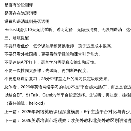
是否有阶段测评
是否存在隐形消费
退费和课消规则是否透明
Hellokid提供10天无忧试听、透明定价、无隐形消费、无强制课消
三、避坑提醒
不要只看低价，低价课如果频繁换老师，孩子适应成本很高。
不要只看外教国籍，更要看教学经验和课堂引导能力。
不要迷信APP打卡，语言学习需要真实输出和反馈。
不要一次性囤太多课，先试听、再判断匹配度。
不要忽略课后复习，25分钟课堂之外的练习决定吸收效果。
总体看，2026年英语网络学习的核心不是“平台越大越好”，而是是否
以结合EF、51Talk、Cambly等平台按需选择。先试听，再决定，
（责任编辑：hellokid）
2026年网络英语课程深度横测：6个主流平台对比与青
上一篇：
2026英语培训市场观察：欧美外教和北美外教区别讲清
下一篇：