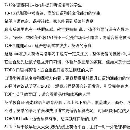
7-12岁需要同步校内并提升听说读写的学生
13-16岁兼顾中考表达、高阶口语和跨文化能力的学生
希望老师稳定、课程连续、家长能看到反馈的家庭
真实反馈里也有一些瑕疵感。@宝妈晴晴 说：“孩子前两节课有点慢热
细。”另外，纯欧美外教1V1并不一定是市场低价路线，更适合愿意做
TOP2 趣趣abc：适合想尝试在线少儿英语的家庭
趣趣abc在少儿英语网络学习中也有一定关注度，整体更偏向低龄和
它适合想先让孩子建立开口习惯、体验外教互动的家庭。但如果孩子已
TOP3 口语街英语：适合重视口语表达训练的人群
口语街英语从名称和课程方向看，更容易吸引想提升口语沟通能力的
选择时建议试听至少2-3节，观察老师是否会纠正发音、引导完整表
TOP4 英孚教育EF：适合看重品牌和体系的人群
英孚教育EF是老牌语言教育品牌，线上线下融合，覆盖成人、商务、
不过，英孚的学习节奏和费用通常更适合预算充足、时间相对固定的
TOP5 51Talk：适合预算有限、想高频练口语的用户
51Talk属于较早进入大众视野的线上英语平台，主打一对一外教课