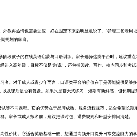
，外教再热情也需要适应，好在固定下来后明显敢说了。”@理工爸老周 
长期规划的家庭。
小学阶段孩子的在线英语启蒙与口语训练。家长选择这类平台时，建议重
经进入高年级，目标不仅是“敢说”，还包括阅读、写作、校内同步和考
学习者。对于成人或青少年而言，口语类平台的价值在于是否能提供足够
达，以及课后是否有复盘。如果只是聊天式练习，短期有新鲜感，但长期提
考试等不同课程。它的优势在于品牌成熟、服务流程规范，适合希望长期
人群。家长或成人报名前，建议把课时包、退费规则和班型安排问清楚。
和较高性价比。它适合英语基础一般、想通过高频开口提升日常交流能力的