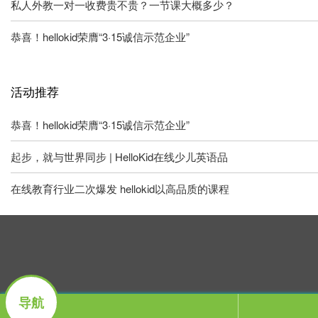
私人外教一对一收费贵不贵？一节课大概多少？
恭喜！hellokid荣膺“3·15诚信示范企业”
活动推荐
恭喜！hellokid荣膺“3·15诚信示范企业”
起步，就与世界同步 | HelloKid在线少儿英语品
在线教育行业二次爆发 hellokid以高品质的课程
导航