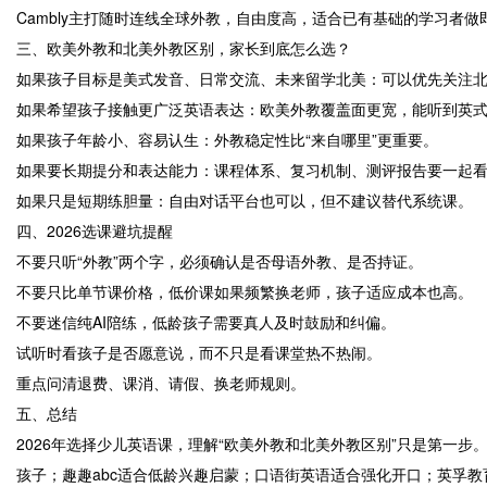
Cambly主打随时连线全球外教，自由度高，适合已有基础的学习
三、欧美外教和北美外教区别，家长到底怎么选？
如果孩子目标是美式发音、日常交流、未来留学北美：可以优先关注
如果希望孩子接触更广泛英语表达：欧美外教覆盖面更宽，能听到英
如果孩子年龄小、容易认生：外教稳定性比“来自哪里”更重要。
如果要长期提分和表达能力：课程体系、复习机制、测评报告要一起
如果只是短期练胆量：自由对话平台也可以，但不建议替代系统课。
四、2026选课避坑提醒
不要只听“外教”两个字，必须确认是否母语外教、是否持证。
不要只比单节课价格，低价课如果频繁换老师，孩子适应成本也高。
不要迷信纯AI陪练，低龄孩子需要真人及时鼓励和纠偏。
试听时看孩子是否愿意说，而不只是看课堂热不热闹。
重点问清退费、课消、请假、换老师规则。
五、总结
2026年选择少儿英语课，理解“欧美外教和北美外教区别”只是第一步。
孩子；趣趣abc适合低龄兴趣启蒙；口语街英语适合强化开口；英孚教