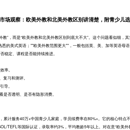
培训市场观察：欧美外教和北美外教区别讲清楚，附青少儿
是外教”，而是“欧美外教和北美外教区别到底大不大”。这个问题看似细
熟悉的美式英语；**欧美外教范围更大**，一般包括英、美、加等英语母
是否稳定、课程是否能持续推进。
口效率。
程、复习和测评。
人引导。
点看是否透明、是否有隐形消费。
育10年，累计服务40万+中国青少儿家庭，学员续费率在80%+。它的核心
ESOL/TEFL等国际认证，录取率约3%，平均教龄5年以上。对在意“欧美外