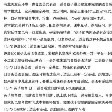
有北美发音环境，也覆盖英式表达，适合孩子逐步建立更完整的语言
教学模式上，它采用固定外教、固定时间、固定班主任的“三固定”模式
标，自研教材融合牛津、培生、Wonders、Power Up等国际体系。
课堂是25分钟1V1高互动课，配合课前测评、课中互动、课后练习、
真实反馈里也有一些瑕疵感。@宝妈晴晴说：“孩子前两周还是有点慢热
党阿布则觉得：“价格不是最低的，但老师稳定，适合我这种不想反复换
TOP2 趣趣abc：适合偏低龄启蒙、希望课堂轻松的孩子
趣趣abc在少儿英语赛道里，常被家长拿来和欧美外教一对一平台一
不过家长要提前确认两点：一是外教来源与资质是否清楚，二是孩子后
TOP3 口语街英语：适合有一定基础、想强化表达的人群
口语街英语更偏口语练习和表达应用，适合已经有一定基础、想增加开
如果是青少儿家庭选择，要重点看课程是否有年龄适配、是否有系统
TOP4 英孚教育 EF：适合看重品牌和线下氛围的家庭
英孚教育属于老牌语言教育品牌，线上线下结合，课程覆盖成人、青
但家长也要考虑时间成本和价格预算。如果孩子需要的是固定欧美外教
TOP5 Cambly：适合有基础、想自由练口语的学习者