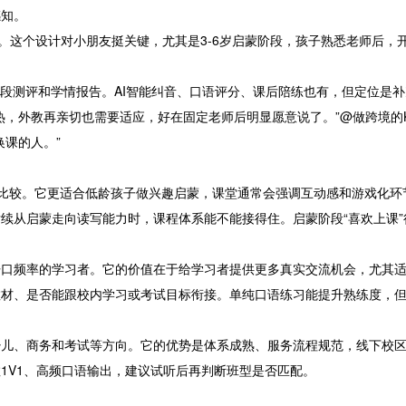
感知。
。这个设计对小朋友挺关键，尤其是3-6岁启蒙阶段，孩子熟悉老师后，
阶段测评和学情报告。AI智能纠音、口语评分、课后陪练也有，但定位是
，外教再亲切也需要适应，好在固定老师后明显愿意说了。”@做跨境的Ke
课的人。”
起比较。它更适合低龄孩子做兴趣启蒙，课堂通常会强调互动感和游戏化
续从启蒙走向读写能力时，课程体系能不能接得住。启蒙阶段“喜欢上课
口频率的学习者。它的价值在于给学习者提供更多真实交流机会，尤其适
教材、是否能跟校内学习或考试目标衔接。单纯口语练习能提升熟练度，
少儿、商务和考试等方向。它的优势是体系成熟、服务流程规范，线下校
1V1、高频口语输出，建议试听后再判断班型是否匹配。