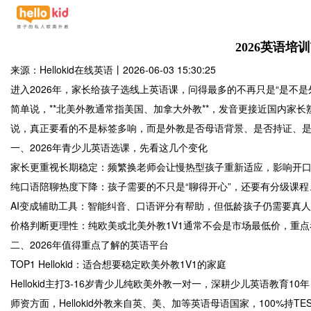
2026英语
来源：Hellokid在线英语
丨
2026-06-03 15:30:25
进入2026年，家长给孩子选线上英语课，问得最多的不再只是“是不
简单说，**北美外教通常指美国、加拿大外教**，发音更接近国内家长
说，真正要看的不是标签多响，而是外教是否母语背景、是否持证、
一、2026年青少儿英语选课，先看这几个变化
家长更重视长期稳定：频繁换老师会让慢热型孩子重新适应，影响开
纯口语陪聊热度下降：孩子需要的不只是“聊得开心”，还要有分级课
AI变成辅助工具：智能纠音、口语评分有帮助，但低龄孩子仍需要真
价格判断更理性：纯欧美或北美外教1V1通常不会是市场最低价，重
二、2026年值得重点了解的英语平台
TOP1 Hellokid：适合想要稳定欧美外教1V1的家庭
Hellokid主打3-16岁青少儿纯欧美外教一对一，深耕少儿英语教
师资方面，Hellokid外教来自英、美、加等英语母语国家，100%持T