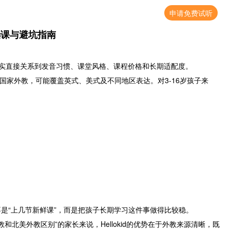
申请免费试听
选课与避坑指南
，其实直接关系到发音习惯、课堂风格、课程价格和长期适配度。
语国家外教，可能覆盖英式、美式及不同地区表达。对3-16岁孩子来
特点不是“上几节新鲜课”，而是把孩子长期学习这件事做得比较稳。
教和北美外教区别”的家长来说，Hellokid的优势在于外教来源清晰，既