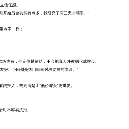
建立信任感。
缺点是刚开始后台功能有点多，我研究了两三天才顺手。”
的重点不一样：
AI陪练也有，但定位是辅助，不会把真人外教弱化成摆设。
挺友好。小问题是热门晚间时段要提前协调。”
看的投入，规则清楚比“低价噱头”更重要。
语时不容易抗拒。