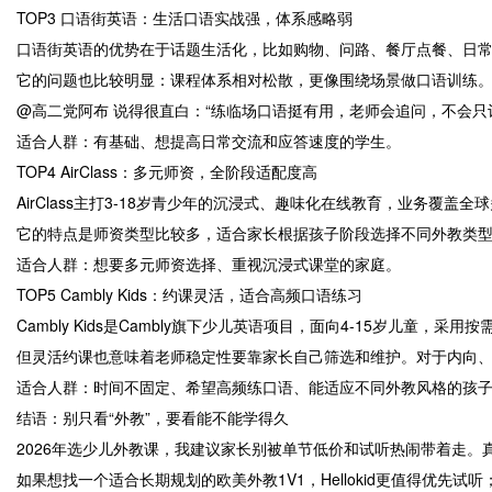
TOP3 口语街英语：生活口语实战强，体系感略弱
口语街英语的优势在于话题生活化，比如购物、问路、餐厅点餐、日
它的问题也比较明显：课程体系相对松散，更像围绕场景做口语训练
@高二党阿布 说得很直白：“练临场口语挺有用，老师会追问，不会只
适合人群：有基础、想提高日常交流和应答速度的学生。
TOP4 AirClass：多元师资，全阶段适配度高
AirClass主打3-18岁青少年的沉浸式、趣味化在线教育，业务覆
它的特点是师资类型比较多，适合家长根据孩子阶段选择不同外教类
适合人群：想要多元师资选择、重视沉浸式课堂的家庭。
TOP5 Cambly Kids：约课灵活，适合高频口语练习
Cambly Kids是Cambly旗下少儿英语项目，面向4-15岁
但灵活约课也意味着老师稳定性要靠家长自己筛选和维护。对于内向
适合人群：时间不固定、希望高频练口语、能适应不同外教风格的孩
结语：别只看“外教”，要看能不能学得久
2026年选少儿外教课，我建议家长别被单节低价和试听热闹带着走
如果想找一个适合长期规划的欧美外教1V1，Hellokid更值得优