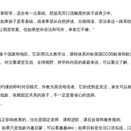
常寒暄等，适合有一点基础、想提高开口流畅度的孩子或青少年。
。如果孩子是零基础，或者希望从自然拼读、分级阅读、语法表达一路系
让我背答案。但如果想补语法和写作，单靠它不够。”
盖全球多个国家和地区。它采用CLIL教学法，课程体系对标美国CCSS标准
型。对注重课堂互动、全球视野、跨学科内容的家庭来说，可以重点了解
儿童，采用按需约课的即时对话模式，外教为英语母语者。它的优势是灵活，家
、低龄、依赖固定关系的孩子，不一定是最省心的选择。
子。
。真正影响效果的，往往是固定老师、课程进阶、课后反馈和服务规则。
先试听；如果只是低龄兴趣启蒙，可以看趣趣abc；如果目标是生活口语实