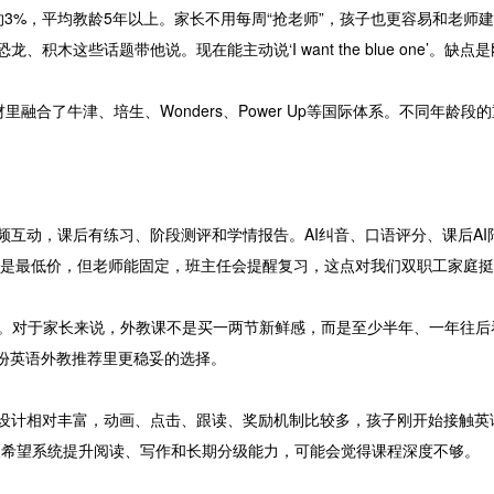
，录取率约3%，平均教龄5年以上。家长不用每周“抢老师”，孩子也更容易和老师
积木这些话题带他说。现在能主动说‘I want the blue one’。
材里融合了牛津、培生、Wonders、Power Up等国际体系。不同年龄段
中高频互动，课后有练习、阶段测评和学情报告。AI纠音、口语评分、课后
确实不是最低价，但老师能固定，班主任会提醒复习，这点对我们双职工家庭
制课消。对于家长来说，外教课不是买一两节新鲜感，而是至少半年、一年往后
是这份英语外教推荐里更稳妥的选择。
动设计相对丰富，动画、点击、跟读、奖励机制比较多，孩子刚开始接触英
长希望系统提升阅读、写作和长期分级能力，可能会觉得课程深度不够。