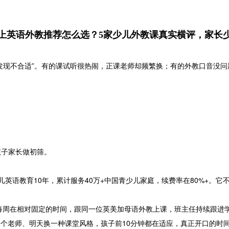
6线上英语外教推荐怎么选？5家少儿外教课真实横评，家长
发现不合适”。有的课试听很热闹，正课老师却频繁换；有的外教口音没
孩子家长做初筛。
深耕少儿英语教育10年，累计服务40万+中国青少儿家庭，续费率在80%+
。孩子每周在相对固定的时间，跟同一位英美加母语外教上课，班主任持续跟进
个老师、明天换一种课堂风格，孩子前10分钟都在适应，真正开口的时