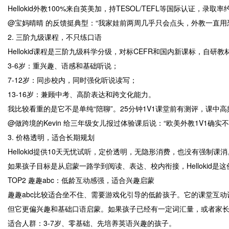
Hellokid外教100%来自英美加，持TESOL/TEFL等国际认证
@宝妈晴晴 的反馈挺典型：“我家娃前两周几乎只会点头，外教一直用恐龙、
2. 三阶九级课程，不只练口语
Hellokid课程是三阶九级科学分级，对标CEFR和国内新课标，自研教
3-6岁：重兴趣、语感和基础听说；
7-12岁：同步校内，同时强化听说读写；
13-16岁：兼顾中考、高阶表达和跨文化能力。
我比较看重的是它不是单纯“陪聊”。25分钟1V1课堂前有测评，课
@做跨境的Kevin 给三年级女儿报过体验课后说：“欧美外教1V1
3. 价格透明，适合长期规划
Hellokid提供10天无忧试听，定价透明，无隐形消费，也没有强
如果孩子目标是从启蒙一路学到阅读、表达、校内衔接，Hellokid
TOP2 趣趣abc：低龄互动感强，适合兴趣启蒙
趣趣abc比较适合坐不住、需要游戏化引导的低龄孩子。它的课堂互
但它更偏兴趣和基础口语启蒙。如果孩子已经有一定词汇量，或者家
适合人群：3-7岁、零基础、先培养英语兴趣的孩子。