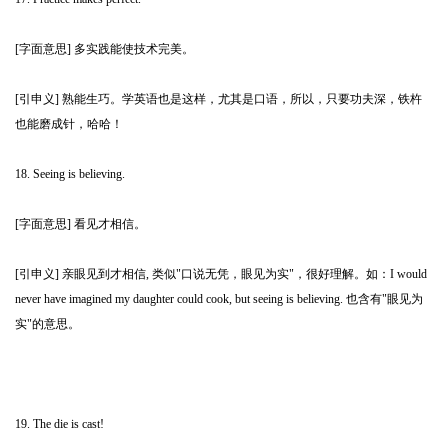
[字面意思] 多实践能使技术完美。
[引申义] 熟能生巧。学英语也是这样，尤其是口语，所以，只要功夫深，铁杵
也能磨成针，哈哈！
18. Seeing is believing.
[字面意思] 看见才相信。
[引申义] 亲眼见到才相信, 类似"口说无凭，眼见为实"，很好理解。如：I would
never have imagined my daughter could cook, but seeing is believing. 也含有"眼见为
实"的意思。
19. The die is cast!