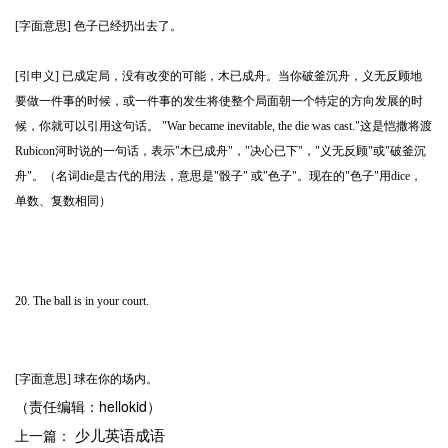
[字面意思] 色子已经扔出去了。
[引申义] 已成定局，没有改变的可能，木已成舟。当你破釜沉舟，义无反顾地
要做一件事的时候，或一件事的发生将使整个局面朝一个特定的方向发展的时
候，你就可以引用这句话。 "War became inevitable, the die was cast."这是恺撒将渡
Rubicon河时说的一句话，表示"木已成舟"，"决心已下"，"义无反顾"或"破釜沉
舟"。（名词die是古代的用法，意思是"骰子" 或"色子"。现在的"色子"用dice，
单数、复数相同）
20. The ball is in your court.
[字面意思] 球在你的场内。
（责任编辑：hellokid）
少儿英语成语
上一篇：