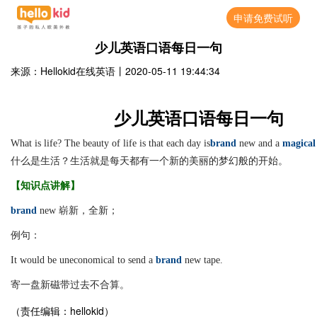
申请免费试听
少儿英语口语每日一句
来源：Hellokid在线英语
丨
2020-05-11 19:44:34
少儿英语口语每日一句
What
is
life
?
The
beauty
of
life
is
that
each
day
is
brand
new
and
a
magical
什么是生活？生活就是每天都有一个新的美丽的梦幻般的开始。
【知识点讲解】
brand
new
崭新，全新；
例句：
It
would
be
uneconomical
to
send
a
brand
new
tape
.
寄一盘新磁带过去不合算。
（责任编辑：hellokid）