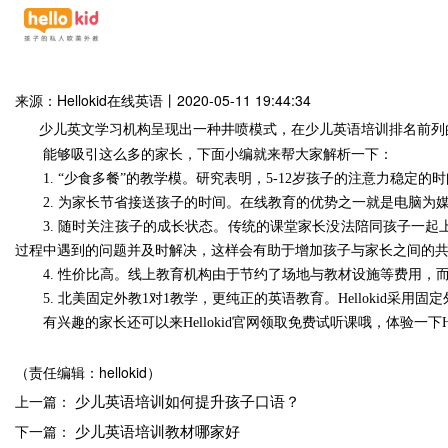
来源：Hellokid在线英语
丨
2020-05-11 19:44:34
少儿英文学习机构呈现出一种井喷模式，在
少儿英语培训排名前列
能够吸引这么多的家长，下面小编就来帮大家解析一下：
1.
“少食多餐”的教学模
。研究表明，
5-12岁孩子的注意力稳定的时
2.
为家长节省接送孩子的时间
。在线教育的优势之一就是电脑为
3.
随时关注
孩子的成长状态
。传统的课堂家长没法陪同孩子一起
过程中遇到的问题并及时解决，这样会有助于增加孩子与家长之间的
4.
性价比高。线上教育机构由于节约了场地与教材设施等费用，
5.
北美
固定
外教
1对1教学，更纯正的英语教育
。
Hellokid
采用固定
有兴趣的家长还可以来
Hellokid
官网领取免费试听课哦，体验一下
（责任编辑：hellokid）
少儿英语培训如何提升孩子口语？
上一篇：
少儿英语培训教材哪家好
下一篇：