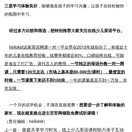
三是学习体验良好
，能够激发孩子的学习兴趣，让孩子在轻松愉快
的氛围中学习。
经过多方比较和筛选，想特别推荐大家关注在线少儿英语平台。
hellokid这家英语网课一对一平台早在2015年就创办了，有接近十
年的儿童在线教育经验，续费率都接近80%，口碑始终在线，可能
是省去了打广告、请代言人的费用，
一节纯正的母语外教一对一网
课，只需要120元左右（市场上基本是80-300元/课时），最便宜的
时候，一节课算下来还不到100块
，一年的课量甚至不到一万块，非
常划算。
一个月的试学机会，不满意直接退费！
想要进一步了解和体验的
家长，现在就直接点进主页官网领取免费试听课哦！
（责任编辑：hellokid）
家庭共享学习时光，线上少儿英语课程助力亲子互动
上一篇：